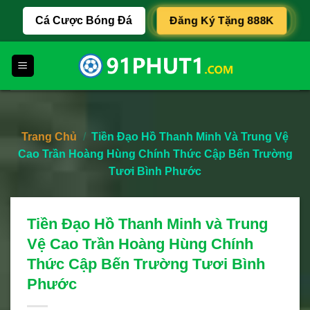
Skip
Đăng Ký Tặng 888K
Cá Cược Bóng Đá
to
content
Trang Chủ
/
Tiền Đạo Hồ Thanh Minh Và Trung Vệ
Cao Trần Hoàng Hùng Chính Thức Cập Bến Trường
Tươi Bình Phước
Tiền Đạo Hồ Thanh Minh và Trung
Vệ Cao Trần Hoàng Hùng Chính
Thức Cập Bến Trường Tươi Bình
Phước