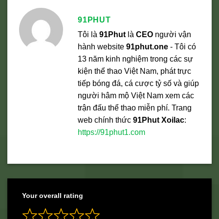
91PHUT
Tôi là
91Phut
là
CEO
người vận
hành website
91phut.one
- Tôi có
13 năm kinh nghiệm trong các sự
kiện thể thao Việt Nam, phát trực
tiếp bóng đá, cá cược tỷ số và giúp
người hâm mộ Việt Nam xem các
trận đấu thể thao miễn phí. Trang
web chính thức
91Phut Xoilac
:
https://91phut1.com
Your overall rating