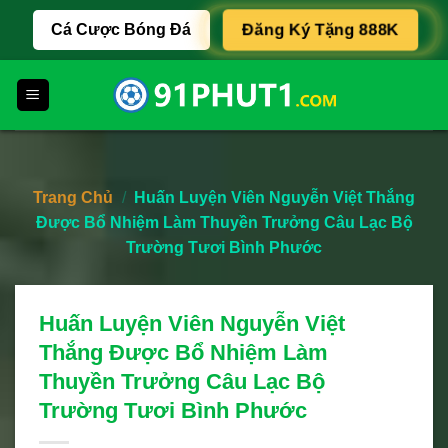
Skip
Cá Cược Bóng Đá
Đăng Ký Tặng 888K
to
content
Trang Chủ
/
Huấn Luyện Viên Nguyễn Việt Thắng
Được Bổ Nhiệm Làm Thuyền Trưởng Câu Lạc Bộ
Trường Tươi Bình Phước
Huấn Luyện Viên Nguyễn Việt
Thắng Được Bổ Nhiệm Làm
Thuyền Trưởng Câu Lạc Bộ
Trường Tươi Bình Phước