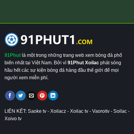
91Phut
là một trong những trang web xem bóng đá phổ
biến nhất tại Việt Nam. Bởi vì
91Phut Xoilac
phát sóng
hầu hết các sự kiện bóng đá hàng đầu thế giới để mọi
người xem miễn phí.
LIÊN KẾT:
Saoke tv
-
Xoilacz
-
Xoilac tv
-
Vaoroitv
-
Soilac
-
Xoivo tv