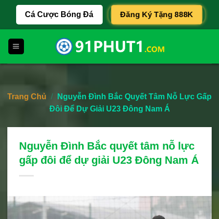
Skip
Đăng Ký Tặng 888K
Cá Cược Bóng Đá
to
content
Trang Chủ
/
Nguyễn Đình Bắc Quyết Tâm Nỗ Lực Gấp
Đôi Để Dự Giải U23 Đông Nam Á
Nguyễn Đình Bắc quyết tâm nỗ lực
gấp đôi để dự giải U23 Đông Nam Á