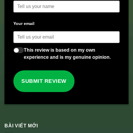
Your email
This review is based on my own
experience and is my genuine opinion.
SUBMIT REVIEW
BÀI VIẾT MỚI