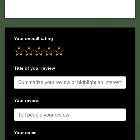
Your overall rating
Title of your review
Your review
Your name