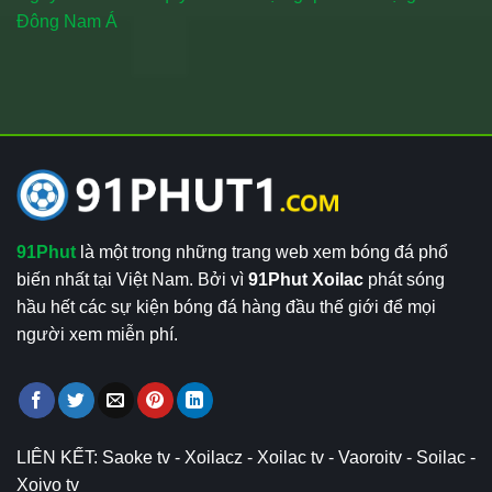
Đông Nam Á
91Phut
là một trong những trang web xem bóng đá phổ
biến nhất tại Việt Nam. Bởi vì
91Phut Xoilac
phát sóng
hầu hết các sự kiện bóng đá hàng đầu thế giới để mọi
người xem miễn phí.
LIÊN KẾT:
Saoke tv
-
Xoilacz
-
Xoilac tv
-
Vaoroitv
-
Soilac
-
Xoivo tv