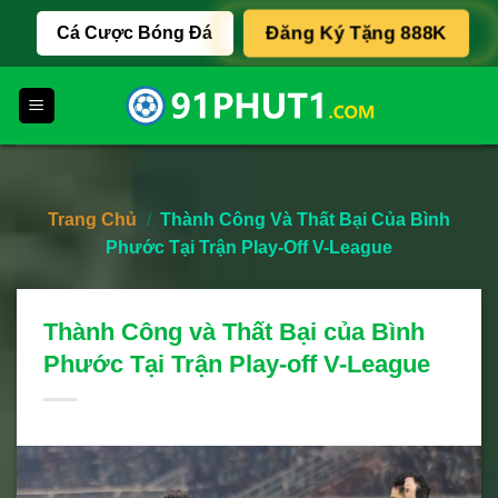
Skip
Cá Cược Bóng Đá
Đăng Ký Tặng 888K
to
content
Trang Chủ
/
Thành Công Và Thất Bại Của Bình
Phước Tại Trận Play-Off V-League
Thành Công và Thất Bại của Bình
Phước Tại Trận Play-off V-League