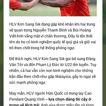
HLV Kim Sang Sik đang gặp khó khăn khi hai trung
vệ quan trọng Nguyễn Thanh Bình và Bùi Hoàng
Việt Anh vắng mặt vì chấn thương. Đây là tổn thất
lớn do họ có kinh nghiệm quốc tế quý giá và giữ vai
trò then chốt trong hệ thống phòng ngự.
Để thích nghi, HLV Kim Sang Sik gọi bổ sung Đặng
Văn Tới và đôn Phạm Lý Đức từ U22 lên tuyển. Tuy
nhiên, cả hai vẫn còn non kinh nghiệm cho những
trận đấu then chốt như gặp Malaysia, gây lo ngại về
sức mạnh phòng ngự.
May mắn, HLV người Hàn Quốc có trong tay Cao
Pendant Quang Vinh –
lựa chọn đáng tin cậy ở
trung vệ lệch trái
. Anh vừa được triệu tập và từng