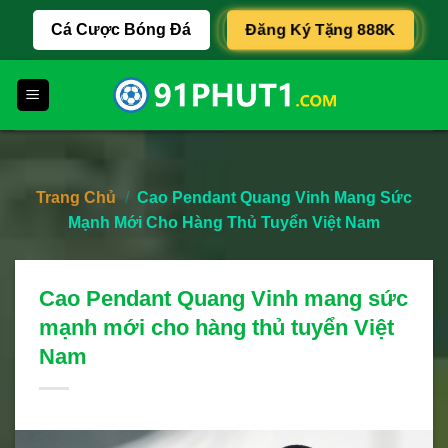
Skip
Đăng Ký Tặng 888K
Cá Cược Bóng Đá
to
content
Trang Chủ
/
Cao Pendant Quang Vinh Mang Sức
Mạnh Mới Cho Hàng Thủ Tuyển Việt Nam
Cao Pendant Quang Vinh mang sức
mạnh mới cho hàng thủ tuyển Việt
Nam