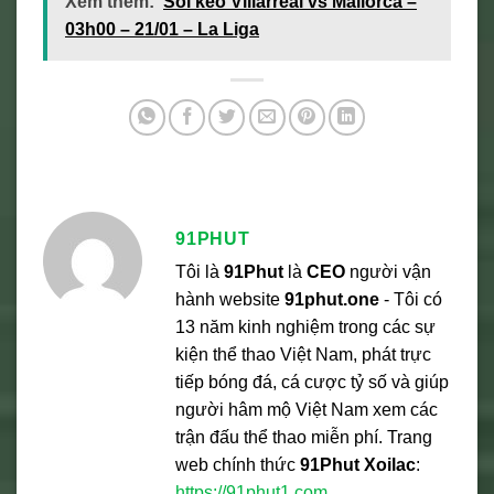
Xem thêm:
Soi kèo Villarreal vs Mallorca –
03h00 – 21/01 – La Liga
91PHUT
Tôi là
91Phut
là
CEO
người vận
hành website
91phut.one
- Tôi có
13 năm kinh nghiệm trong các sự
kiện thể thao Việt Nam, phát trực
tiếp bóng đá, cá cược tỷ số và giúp
người hâm mộ Việt Nam xem các
trận đấu thể thao miễn phí. Trang
web chính thức
91Phut Xoilac
:
https://91phut1.com