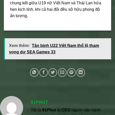
chung kết giữa U19 nữ Việt Nam và Thái Lan hứa
hẹn kịch tính, khi cả hai đội đều sở hữu phong độ
ấn tượng.
Xem thêm:
Tân binh U22 Việt Nam thổ lộ tham
vọng dự SEA Games 33
91PHUT
Tôi là
91Phut
là
CEO
người vận hành