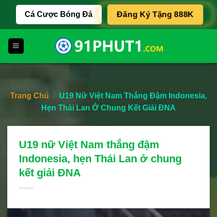
Skip
Cá Cược Bóng Đá
Đăng Ký Tặng 888K
to
content
Trang Chủ
/
U19 Nữ Việt Nam Thắng Đậm Indonesia,
Hẹn Thái Lan Ở Chung Kết Giải ĐNA
U19 nữ Việt Nam thắng đậm
Indonesia, hẹn Thái Lan ở chung
kết giải ĐNA