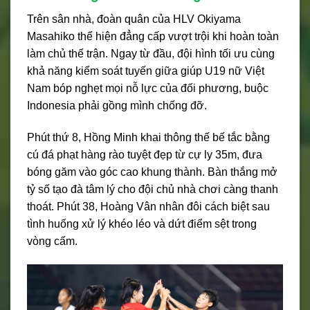
Trên sân nhà, đoàn quân của HLV Okiyama
Masahiko thể hiện đẳng cấp vượt trội khi hoàn toàn
làm chủ thế trận. Ngay từ đầu, đội hình tối ưu cùng
khả năng kiểm soát tuyến giữa giúp U19 nữ Việt
Nam bóp nghẹt mọi nỗ lực của đối phương, buộc
Indonesia phải gồng mình chống đỡ.
Phút thứ 8, Hồng Minh khai thông thế bế tắc bằng
cú đá phạt hàng rào tuyệt đẹp từ cự ly 35m, đưa
bóng găm vào góc cao khung thành. Bàn thắng mở
tỷ số tạo đà tâm lý cho đội chủ nhà chơi càng thanh
thoát. Phút 38, Hoàng Vân nhân đôi cách biệt sau
tình huống xử lý khéo léo và dứt điểm sệt trong
vòng cấm.