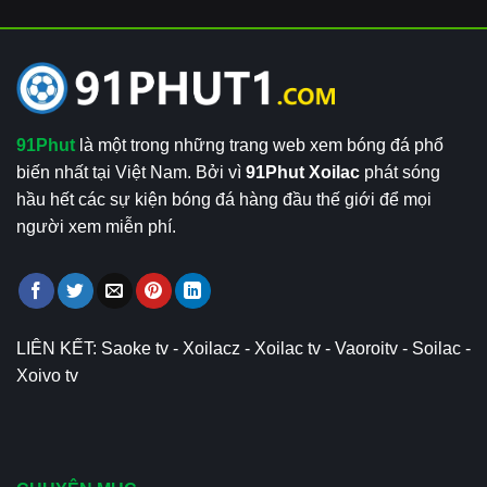
91Phut
là một trong những trang web xem bóng đá phổ
biến nhất tại Việt Nam. Bởi vì
91Phut Xoilac
phát sóng
hầu hết các sự kiện bóng đá hàng đầu thế giới để mọi
người xem miễn phí.
LIÊN KẾT:
Saoke tv
-
Xoilacz
-
Xoilac tv
-
Vaoroitv
-
Soilac
-
Xoivo tv