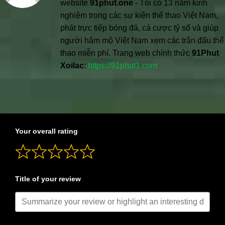
website
91phut.one
- Tôi có 13 năm kinh
nghiệm trong các sự kiện thể thao Việt Nam,
phát trực tiếp bóng đá, cá cược tỷ số và giúp
người hâm mộ Việt Nam xem các trận đấu thể
thao miễn phí. Trang web chính thức
91Phut
Xoilac
:
https://91phut1.com
Your overall rating
Title of your review