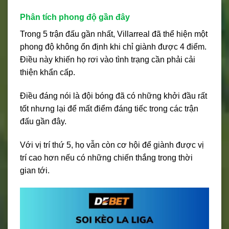
Phân tích phong độ gần đây
Trong 5 trận đấu gần nhất, Villarreal đã thể hiện một
phong độ không ổn định khi chỉ giành được 4 điểm.
Điều này khiến họ rơi vào tình trạng cần phải cải
thiện khẩn cấp.
Điều đáng nói là đội bóng đã có những khởi đầu rất
tốt nhưng lại để mất điểm đáng tiếc trong các trận
đấu gần đây.
Với vị trí thứ 5, họ vẫn còn cơ hội để giành được vị
trí cao hơn nếu có những chiến thắng trong thời
gian tới.