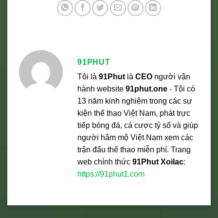
91PHUT
Tôi là
91Phut
là
CEO
người vận
hành website
91phut.one
- Tôi có
13 năm kinh nghiệm trong các sự
kiện thể thao Việt Nam, phát trực
tiếp bóng đá, cá cược tỷ số và giúp
người hâm mộ Việt Nam xem các
trận đấu thể thao miễn phí. Trang
web chính thức
91Phut Xoilac
:
https://91phut1.com