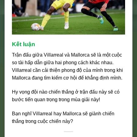
Kết luận
Trận đấu giữa Villarreal và Mallorca sẽ là một cuộc
so tài hấp dẫn giữa hai phong cách khác nhau.
Villarreal cần cải thiện phong độ của mình trong khi
Mallorca đang tìm kiếm cơ hội để khẳng định mình.
Hy vọng đội nào chiến thắng ở trận đấu này sẽ có
bước tiến quan trọng trong mùa giải này!
Bạn nghĩ Villarreal hay Mallorca sẽ giành chiến
thắng trong cuộc chiến này?