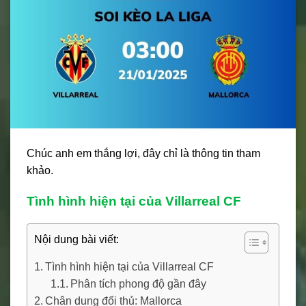
Chúc anh em thắng lợi, đây chỉ là thông tin tham
khảo.
Tình hình hiện tại của Villarreal CF
Nội dung bài viết:
Tình hình hiện tại của Villarreal CF
Phân tích phong độ gần đây
Chân dung đối thủ: Mallorca