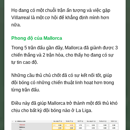
Họ đang có một chuỗi trận ấn tượng và việc gặp
Villarreal là một cơ hội để khẳng định mình hơn
nữa.
Phong độ của Mallorca
Trong 5 trận đấu gần đây, Mallorca đã giành được 3
chiến thắng và 2 trận hòa, cho thấy họ đang có sự
tự tin cao độ.
Những cầu thủ chủ chốt đã có sự kết nối tốt, giúp
đội bóng có những chiến thuật linh hoạt hơn trong
từng trận đấu.
Điều này đã giúp Mallorca trở thành một đối thủ khó
chịu cho bất kỳ đội bóng nào ở La Liga.