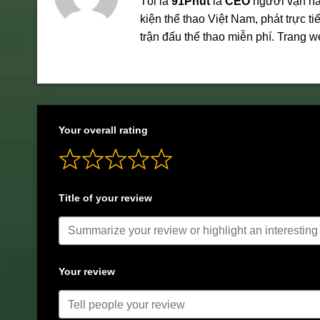
Tôi là
91Phut
là
CEO
người vận h
kiện thể thao Việt Nam, phát trực 
trận đấu thể thao miễn phí. Trang 
Your overall rating
Title of your review
Your review