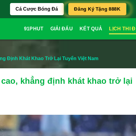
Đăng Ký Tặng 888K
Cá Cược Bóng Đá
91PHUT
GIẢI ĐẤU
KẾT QUẢ
LỊCH THI 
 Định Khát Khao Trở Lại Tuyển Việt Nam
ao, khẳng định khát khao trở lại