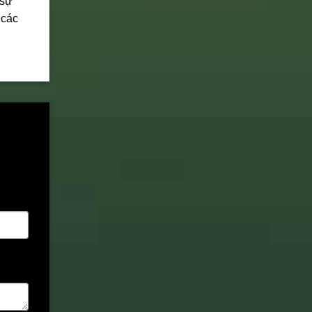
 sự
 các