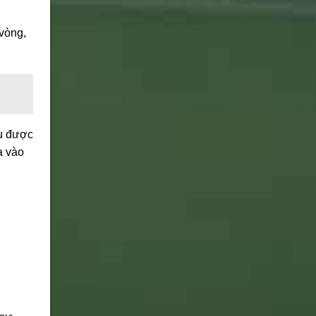
vòng,
ếu được
a vào