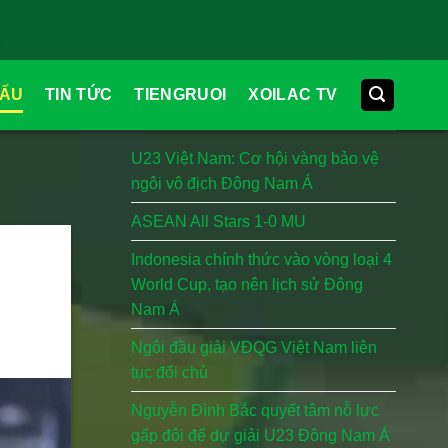
ĐẤU
TIN TỨC
TIENGRUOI
XOILAC TV
BÀI VIẾT MỚI
U23 Việt Nam: Cơ hội vàng bảo vệ
ngôi vô địch Đông Nam Á
ASEAN All Stars 1-0 MU
Indonesia chính thức vào vòng loại 4
World Cup, tạo nên lịch sử Đông
Nam Á
Ngôi đầu giải VĐQG Việt Nam liên
tục đổi chủ
Nguyễn Đình Bắc quyết tâm nỗ lực
gấp đôi để dự giải U23 Đông Nam Á