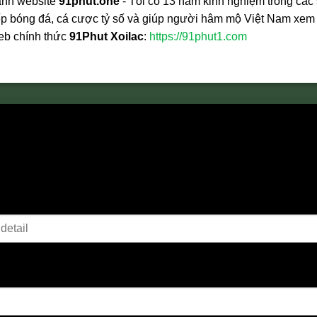
ành website
91phut.one
- Tôi có 13 năm kinh nghiệm trong các
tiếp bóng đá, cá cược tỷ số và giúp người hâm mộ Việt Nam xem
web chính thức
91Phut Xoilac
:
https://91phut1.com