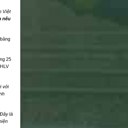
n Việt
h nếu
 bảng
òng 25
ò HLV
i với
inh
 Đây là
hiện