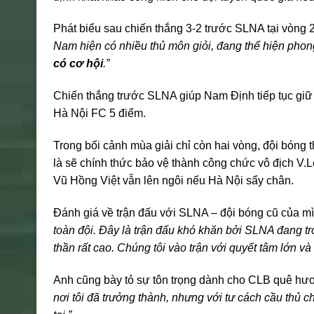
Phát biểu sau chiến thắng 3-2 trước SLNA tại vòng
Nam hiện có nhiều thủ môn giỏi, đang thể hiện phon
có cơ hội
.”
Chiến thắng trước SLNA giúp Nam Định tiếp tục giữ
Hà Nội FC 5 điểm.
Trong bối cảnh mùa giải chỉ còn hai vòng, đội bón
là sẽ chính thức bảo vệ thành công chức vô địch V.Le
Vũ Hồng Việt vẫn lên ngôi nếu Hà Nội sẩy chân.
Đánh giá về trận đấu với SLNA – đội bóng cũ của mì
toàn đội. Đây là trận đấu khó khăn bởi SLNA đang tro
thần rất cao. Chúng tôi vào trận với quyết tâm lớn và
Anh cũng bày tỏ sự tôn trọng dành cho CLB quê hươ
nơi tôi đã trưởng thành, nhưng với tư cách cầu thủ 