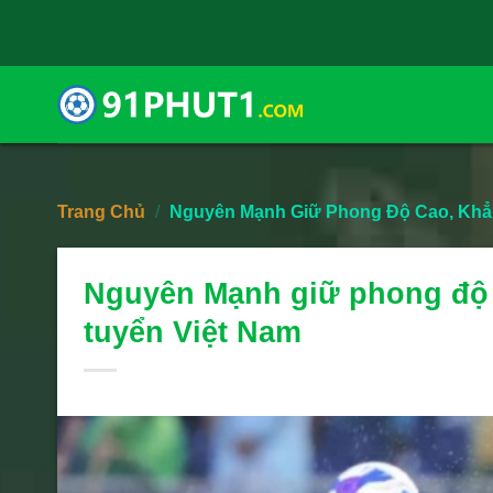
Skip
to
content
Trang Chủ
/
Nguyên Mạnh Giữ Phong Độ Cao, Khẳng
Nguyên Mạnh giữ phong độ c
tuyển Việt Nam