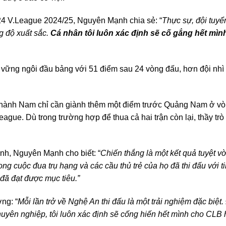
 24 V.League 2024/25, Nguyên Mạnh chia sẻ: “
Thực sự, đội tuyể
g độ xuất sắc.
Cá nhân tôi luôn xác định sẽ cố gắng hết mìn
 vững ngôi đầu bảng với 51 điểm sau 24 vòng đấu, hơn đội nhì
g thành Nam chỉ cần giành thêm một điểm trước Quảng Nam ở v
ague. Dù trong trường hợp để thua cả hai trận còn lại, thầy tr
nh, Nguyên Mạnh cho biết: “
Chiến thắng là một kết quả tuyệt vờ
ng cuộc đua trụ hạng và các cầu thủ trẻ của họ đã thi đấu với t
 đã đạt được mục tiêu.”
ng: “
Mỗi lần trở về Nghệ An thi đấu là một trải nghiệm đặc biệt.
chuyên nghiệp, tôi luôn xác định sẽ cống hiến hết mình cho CLB 