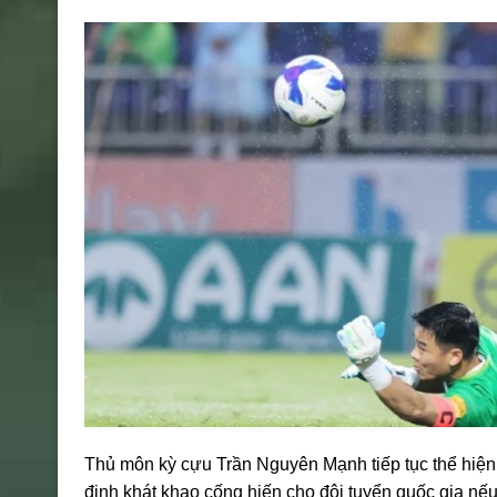
Thủ môn kỳ cựu Trần Nguyên Mạnh tiếp tục thể hiệ
định khát khao cống hiến cho đội tuyển quốc gia nếu