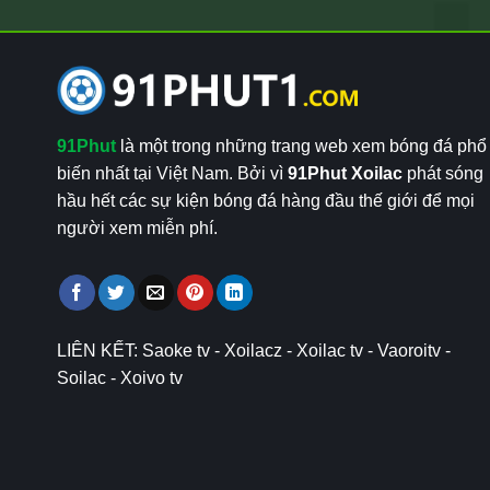
91Phut
là một trong những trang web xem bóng đá phổ
biến nhất tại Việt Nam. Bởi vì
91Phut Xoilac
phát sóng
hầu hết các sự kiện bóng đá hàng đầu thế giới để mọi
người xem miễn phí.
LIÊN KẾT:
Saoke tv
-
Xoilacz
-
Xoilac tv
-
Vaoroitv
-
Soilac
-
Xoivo tv