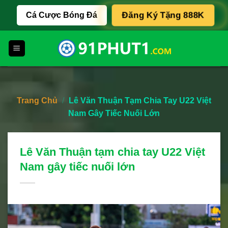
Skip
Cá Cược Bóng Đá
Đăng Ký Tặng 888K
to
content
Trang Chủ
/
Lê Văn Thuận Tạm Chia Tay U22 Việt
Nam Gây Tiếc Nuối Lớn
Lê Văn Thuận tạm chia tay U22 Việt
Nam gây tiếc nuối lớn