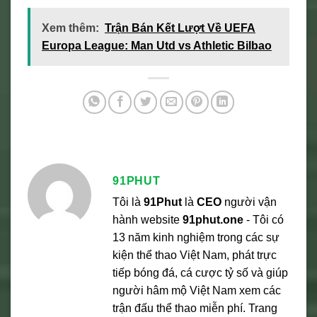
Xem thêm:
Trận Bán Kết Lượt Về UEFA
Europa League: Man Utd vs Athletic Bilbao
91PHUT
Tôi là
91Phut
là
CEO
người vận
hành website
91phut.one
- Tôi có
13 năm kinh nghiệm trong các sự
kiện thể thao Việt Nam, phát trực
tiếp bóng đá, cá cược tỷ số và giúp
người hâm mộ Việt Nam xem các
trận đấu thể thao miễn phí. Trang