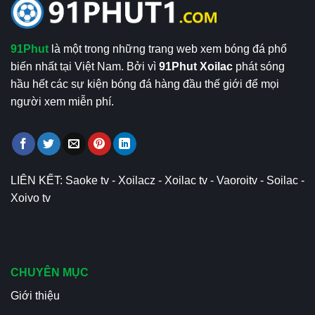
91Phut
là một trong những trang web xem bóng đá phổ
biến nhất tại Việt Nam. Bởi vì
91Phut Xoilac
phát sóng
hầu hết các sự kiện bóng đá hàng đầu thế giới để mọi
người xem miễn phí.
LIÊN KẾT:
Saoke tv
-
Xoilacz
-
Xoilac tv
-
Vaoroitv
-
Soilac
-
Xoivo tv
CHUYÊN MỤC
Giới thiệu