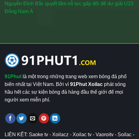
Nguyễn Đình Bắc quyết tâm nỗ lực gấp đôi để dự giải U23
Đông Nam Á
91Phut
là một trong những trang web xem bóng đá phổ
biến nhất tại Việt Nam. Bởi vì
91Phut Xoilac
phát sóng
hầu hết các sự kiện bóng đá hàng đầu thế giới để mọi
người xem miễn phí.
LIÊN KẾT:
Saoke tv
-
Xoilacz
-
Xoilac tv
-
Vaoroitv
-
Soilac
-