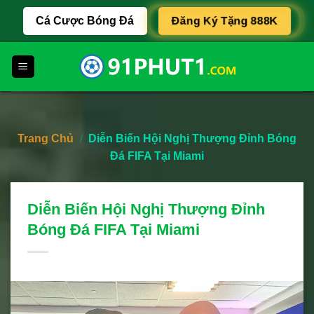
Skip
Cá Cược Bóng Đá
Đăng Ký Tặng 888K
to
content
Trang Chủ
/
Diễn Biến Hội Nghị Thượng Đỉnh Bóng
Đá FIFA Tại Miami
Diễn Biến Hội Nghị Thượng Đỉnh
Bóng Đá FIFA Tại Miami