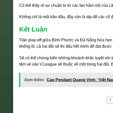
Có thể thấy rõ sự chuẩn bị từ các fan hâm mộ của cả
Không chỉ là một trận đấu, đây còn là dịp để các cổ 
Kết Luận
Trận play-off giữa Bình Phước và Đà Nẵng hứa hẹn
khổng lồ, cả hai đội sẽ thi đấu hết mình để đạt được
Sẽ có thể chứng kiến những khoảnh khắc tuyệt vời t
tấm vé vào V.League sẽ thuộc về một trong hai đội. 
Xem thêm:
Cao Pendant Quang Vinh: ‘Việt N