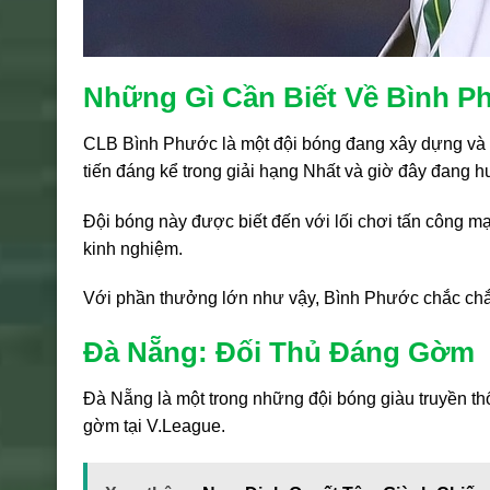
Những Gì Cần Biết Về Bình P
CLB Bình Phước là một đội bóng đang xây dựng và 
tiến đáng kể trong giải hạng Nhất và giờ đây đang h
Đội bóng này được biết đến với lối chơi tấn công mạ
kinh nghiệm.
Với phần thưởng lớn như vậy, Bình Phước chắc chắn s
Đà Nẵng: Đối Thủ Đáng Gờm
Đà Nẵng là một trong những đội bóng giàu truyền t
gờm tại V.League.